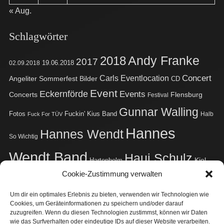
« Aug.
Schlagwörter
2018
Andy Franke
2017
02.09.2018
19.06.2018
Concert
Carls Eventlocation
Angeliter Sommerfest
Bilder
CD
Event
Eckernförde
Events
Concerts
Flensburg
Festival
Gunnar Walling
Fotos
Fuckin' Kius Band
Halb
Fuck For TÜV
Hannes
Hannes Wendt
So Wichtig
Wendt Band
Haui Schulz
Kiel
Hartenholm
Cookie-Zustimmung verwalten
Mathias Schwarz
Live
Konzert
Kieler Woche
Um dir ein optimales Erlebnis zu bieten, verwenden wir Technologien wie
Radio BOB!
Radio Bob! Rockcamp
Roxy
Merchandise
Rockamp
Studio
Cookies, um Geräteinformationen zu speichern und/oder darauf
Sven Jacobsen
Taarstedt
Sänk ju Piepel!
Video
Termin
zuzugreifen. Wenn du diesen Technologien zustimmst, können wir Daten
wie das Surfverhalten oder eindeutige IDs auf dieser Website verarbeiten.