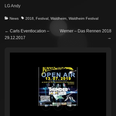
LG Andy
Categories
Tags
News
2018
,
Festival
,
Waldheim
,
Waldheim Festival
Beitragsnavigation
Previous
Next
←
Carls Eventlocation –
Werner – Das Rennen 2018
post:
post:
29.12.2017
→