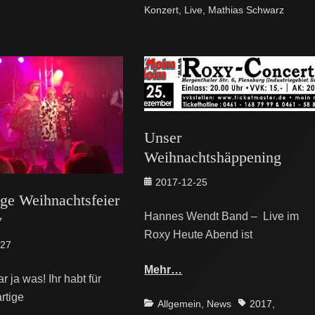
Konzert
,
Live
,
Mathias Schwarz
Unser
Weihnachtshäppening
Posted
2017-12-25
ige Weihnachtsfeier
on
Hannes Wendt Band – Live im
y
Roxy Heute Abend ist
-27
Mehr…
r ja was! Ihr habt für
rtige
Categories
Tags
Allgemein
,
News
2017
,