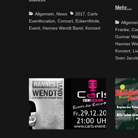
Mehr…
Categories
Tags
Allgemein
,
News
2017
,
Carls
Eventlocation
,
Concert
,
Eckernförde
,
Categories
Allgemei
Event
,
Hannes Wendt Band
,
Konzert
Franke
,
Co
Gunnar Wal
Hannes We
Konzert
,
Li
Sven Jaco