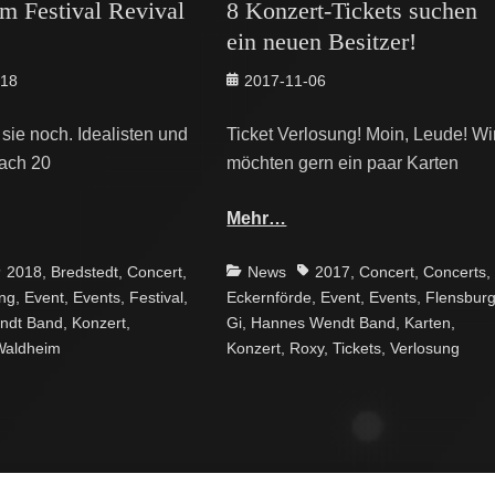
m Festival Revival
8 Konzert-Tickets suchen
ein neuen Besitzer!
Posted
-18
2017-11-06
on
t sie noch. Idealisten und
Ticket Verlosung! Moin, Leude! Wi
ach 20
möchten gern ein paar Karten
Mehr…
ags
Categories
Tags
2018
,
Bredstedt
,
Concert
,
News
2017
,
Concert
,
Concerts
,
ng
,
Event
,
Events
,
Festival
,
Eckernförde
,
Event
,
Events
,
Flensbur
ndt Band
,
Konzert
,
Gi
,
Hannes Wendt Band
,
Karten
,
Waldheim
Konzert
,
Roxy
,
Tickets
,
Verlosung