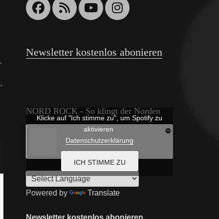
Facebook
Feed
YouTube
Instagram
Newsletter kostenlos abonieren
e
,
t
,
NORD ROCK - So klingt der Norden
Klicke auf "Ich stimme zu", um Spotify zu
aktivieren
Datenschutzerklärung
ICH STIMME ZU
Powered by
Translate
Newsletter kostenlos abonieren