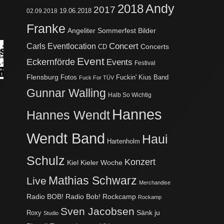
2018
Andy
2017
02.09.2018
19.06.2018
Franke
Angeliter Sommerfest
Bilder
Concert
Carls Eventlocation
Concerts
CD
Event
Eckernförde
Events
Festival
Flensburg
Fotos
Fuckin' Kius Band
Fuck For TÜV
Gunnar Walling
Halb So Wichtig
Hannes
Hannes Wendt
Wendt Band
Haui
Hartenholm
Schulz
Konzert
Kiel
Kieler Woche
Mathias Schwarz
Live
Merchandise
Radio BOB!
Radio Bob! Rockcamp
Rockamp
Sven Jacobsen
Sänk ju
Roxy
Studio