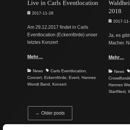
Live in Carls Eventlocation
Waldhei
2018
Posted
2017-11-28
on
Posted
2017-11
Am 29.12.2017 findet in Carls
on
Eventlocation (Eckernförde) unser
Ja, es gib
letztes Konzert
Macher. N
Mehr…
Mehr…
Categories
Tags
News
Carls Eventlocation
,
Categories
T
News
Concert
,
Eckernförde
,
Event
,
Hannes
Crowdfundi
Wendt Band
,
Konzert
Hannes We
StartNext
,
Post
←
Older posts
navigation