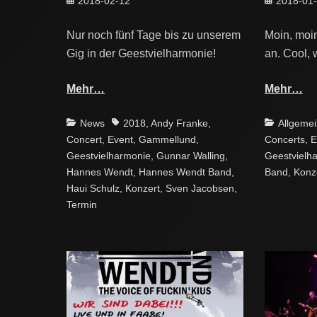
2018-02-12
2018-01
on
on
Nur noch fünf Tage bis zu unserem
Moin, moin
Gig in der Geestvielharmonie!
an. Cool, 
Mehr…
Mehr…
Categories
Tags
Categories
News
2018
,
Andy Franke
,
Allgemei
Concert
,
Event
,
Gammellund
,
Concerts
,
E
Geestvielharmonie
,
Gunnar Walling
,
Geestvielh
Hannes Wendt
,
Hannes Wendt Band
,
Band
,
Konz
Haui Schulz
,
Konzert
,
Sven Jacobsen
,
Termin