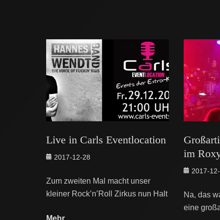
Live in Carls Eventlocation
Großart
im Rox
Posted
2017-12-28
on
Posted
2017-12
Zum zweiten Mal macht unser
on
kleiner Rock’n’Roll Zirkus nun Halt
Na, das wa
eine großa
Mehr…