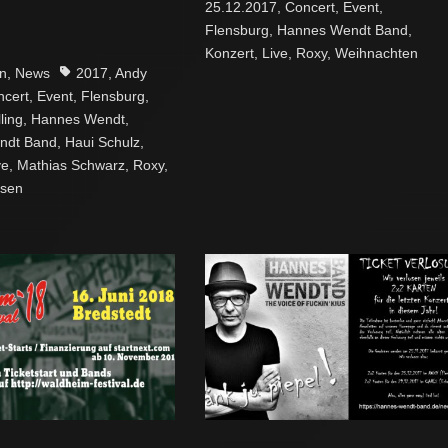
25.12.2017
,
Concert
,
Event
,
Flensburg
,
Hannes Wendt Band
,
Konzert
,
Live
,
Roxy
,
Weihnachten
Tags
n
,
News
2017
,
Andy
ncert
,
Event
,
Flensburg
,
ling
,
Hannes Wendt
,
ndt Band
,
Haui Schulz
,
ve
,
Mathias Schwarz
,
Roxy
,
bsen