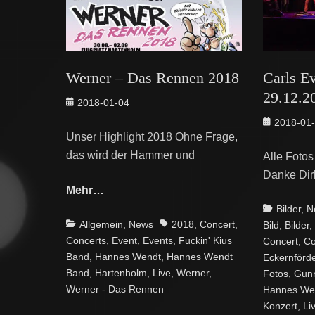
Werner – Das Rennen 2018
Carls Ev
29.12.2
Posted
2018-01-04
on
Posted
2018-01
Unser Highlight 2018 Ohne Frage,
on
das wird der Hammer und
Alle Fotos
Danke Dir
Mehr…
Categories
Bilder
,
N
Categories
Tags
Allgemein
,
News
2018
,
Concert
,
Bild
,
Bilder
,
Concerts
,
Event
,
Events
,
Fuckin' Kius
Concert
,
Co
Band
,
Hannes Wendt
,
Hannes Wendt
Eckernförd
Band
,
Hartenholm
,
Live
,
Werner
,
Fotos
,
Gunn
Werner - Das Rennen
Hannes We
Konzert
,
Li