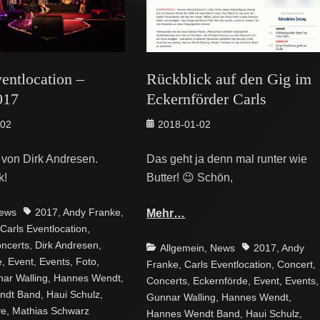
entlocation –
Rückblick auf den Gig im
017
Eckernförder Carls
Posted
-02
2018-01-02
on
 von Dirk Andresen.
Das geht ja denn mal runter wie
k!
Butter! 😉 Schön,
Tags
ews
2017
,
Andy Franke
,
Mehr…
Carls Eventlocation
,
ncerts
,
Dirk Andresen
,
Categories
Tags
Allgemein
,
News
2017
,
Andy
e
,
Event
,
Events
,
Foto
,
Franke
,
Carls Eventlocation
,
Concert
,
ar Walling
,
Hannes Wendt
,
Concerts
,
Eckernförde
,
Event
,
Events
,
ndt Band
,
Haui Schulz
,
Gunnar Walling
,
Hannes Wendt
,
ve
,
Mathias Schwarz
Hannes Wendt Band
,
Haui Schulz
,