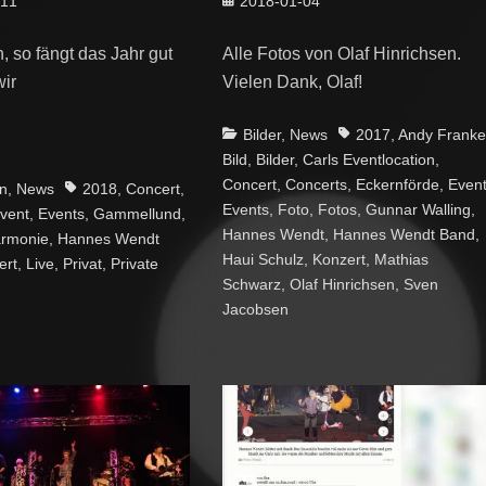
-11
2018-01-04
on
, so fängt das Jahr gut
Alle Fotos von Olaf Hinrichsen.
wir
Vielen Dank, Olaf!
Categories
Tags
Bilder
,
News
2017
,
Andy Frank
Bild
,
Bilder
,
Carls Eventlocation
,
Concert
,
Concerts
,
Eckernförde
,
Even
Tags
n
,
News
2018
,
Concert
,
Events
,
Foto
,
Fotos
,
Gunnar Walling
,
vent
,
Events
,
Gammellund
,
Hannes Wendt
,
Hannes Wendt Band
,
armonie
,
Hannes Wendt
Haui Schulz
,
Konzert
,
Mathias
ert
,
Live
,
Privat
,
Private
Schwarz
,
Olaf Hinrichsen
,
Sven
Jacobsen