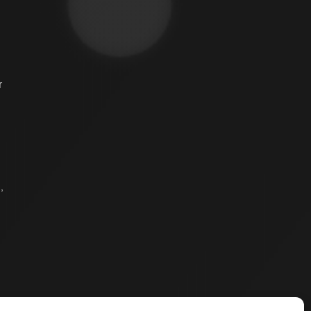
r
g
,